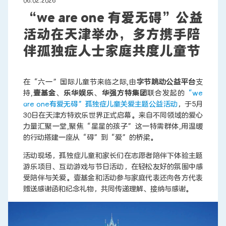
06.02.2026
“we are one 有爱无碍”公益
活动在天津举办，多方携手陪
联系我们
伴孤独症人士家庭共度儿童节
在“六一”国际儿童节来临之际,由
字节跳动公益平台
支
持,
壹基金
、
乐华娱乐
、
华强方特集团
联合发起的
“we
are one有爱无碍”孤独症儿童关爱主题公益活动
，于5月
30日在天津方特欢乐世界正式启幕。来自不同领域的爱心
力量汇聚一堂,聚焦“星星的孩子”这一特需群体,用温暖
的行动搭建一座从“碍”到“爱”的桥梁。
活动现场，孤独症儿童和家长们在志愿者陪伴下体验主题
游乐项目、互动游戏与节日活动，在轻松友好的氛围中感
受陪伴与关爱。壹基金和活动参与家庭代表还向各方代表
赠送感谢函和纪念礼物，共同传递理解、接纳与感谢。