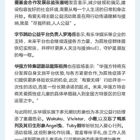
壹基金合作发展总监张銮明
发言表示,减少歧视和偏见,建
设包容友好的社会环境,需要从每一个人生活的日常和身边
开始。有爱无碍主题公益活动就是在用行动传递理解与接
纳,就是“尽我所能,人人公益”。
字节跳动公益平台负责人罗海岳
表示,有乐华娱乐等企业的
支持，未来平台也会继续连接各方力量，为孤独症群体提
供切实帮扶，并呼吁更多人关注与接纳ta们，守护星朋友
的每一程。
华强方特集团副总裁陈祖尧
也在现场表示:“华强方特将充
分发挥自身文旅平台优势,与各方紧密合作,为孤独症孩子
们提供更多体验欢乐的机会,此次‘有爱无碍’行动并非一
次性的活动,而是一份长期承诺的起点。未来,华强方特会
将关爱孤独症儿童的具体举措融入到全国方特景区的日常
运营之中。”
与此同时,乐华娱乐旗下多元潮玩形象也为本次公益行动增
添了童趣色彩。
Wakuku
、
Vivistar
、
小嗷
,以及
忘了鸭系
列及其衍生形象Angel兔
、
Tuby熊
等纷纷加入爱心行列。
活动现场,这些形象化作玩偶、盲盒等伴手礼,由工作人员
一一送到孤独症儿童手中,以可爱的姿态传递温暖与善意。