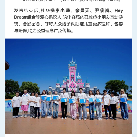
发言结束后,杜华携
李小璐
、
余景天
、
尹俊岚
、
Hey
Dream组合
等爱心倡议人,陪伴在场的孤独症小朋友互动游
玩、合影留念，呼吁大众给予孤独症儿童更多理解、包容
与陪伴,助力公益理念广泛传播。