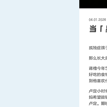
04.01.2026
当「
孤独症孩
那么长大
蒋橹今年
好吃的食
到他喜欢
卢定小时
妈希望能
卢定。期