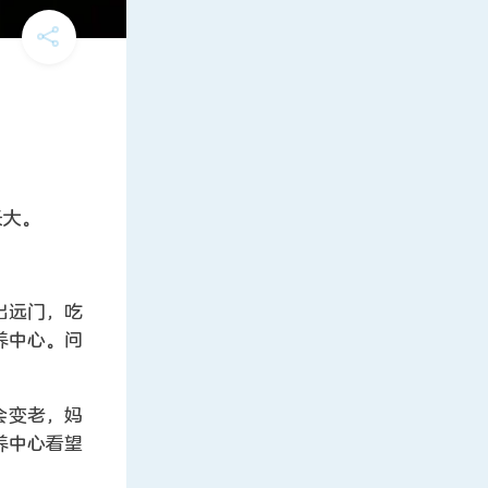
长大。
出远门，吃
养中心。问
会变老，妈
养中心看望