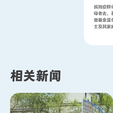
孤独症群
母老去，
壹基金蓝
士及其家
相关新闻