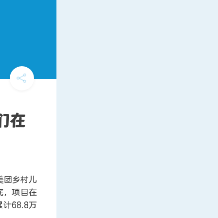
们在
美团乡村儿
底，项目在
计68.8万